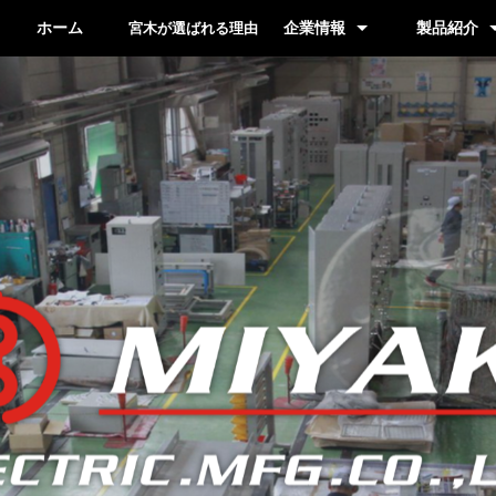
ホーム
企業情報
製品紹介
宮木が選ばれる理由
代表挨拶 / 経営理念
概要 / 沿革
主要納入先
配電盤製品
防爆製品
ソーラー
その他の製
製品カタロ