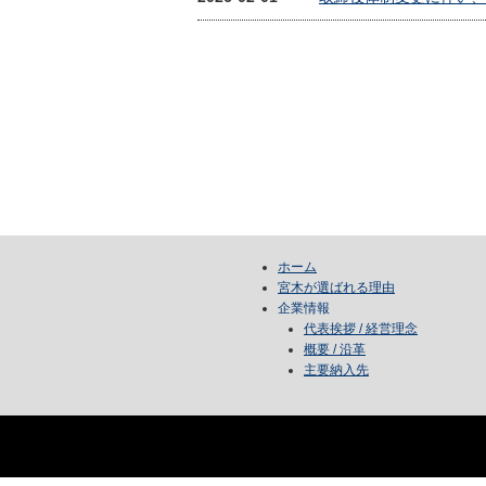
ホーム
宮木が選ばれる理由
企業情報
代表挨拶 / 経営理念
概要 / 沿革
主要納入先